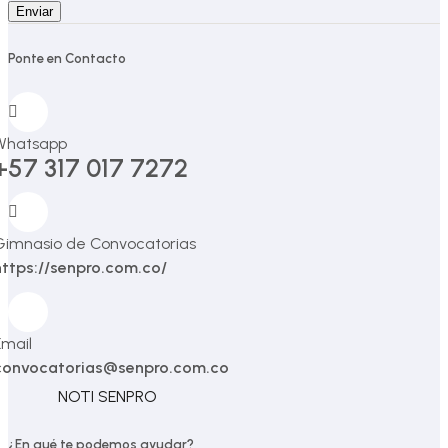
Enviar
Ponte en Contacto
Whatsapp
+57 317 017 7272
Gimnasio de Convocatorias
https://senpro.com.co/
Email
convocatorias@senpro.com.co
NOTI SENPRO
¿En qué te podemos ayudar?