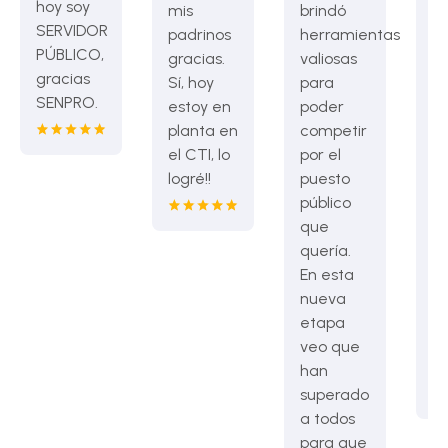
hoy soy
c
mis
brindó
SERVIDOR
s
padrinos
herramientas
PÚBLICO,
h
gracias.
valiosas
gracias
tr
Sí, hoy
para
SENPRO.
pa
estoy en
poder
c
planta en
competir
en
el CTI, lo
por el
Ad
logré!!
puesto
Di
público
si
que
d
quería.
a 
En esta
B
nueva
so
etapa
gr
veo que
a 
han
superado
a todos
para que