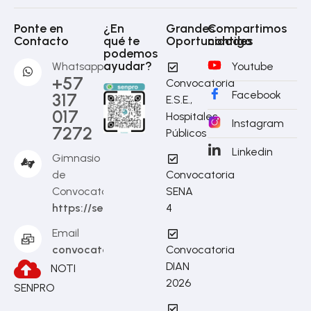
Ponte en
¿En
Grandes
Compartimos
Contacto
qué te
Oportunidades
contigo
podemos
ayudar?
Whatsapp
Youtube
+57
Convocatoria
Facebook
317
E.S.E.,
017
Hospitales
Instagram
7272
Públicos
Linkedin
Gimnasio
de
Convocatoria
Convocatorias
SENA
https://senpro.com.co/
4
Email
convocatorias@senpro.com.co
Convocatoria
DIAN
NOTI
2026
SENPRO