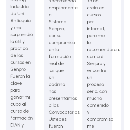
Recomiendo
Yo no
Industrial
C
ampliamente
creía en
de Uni
A
a
cursos
Antioquia
jo
Sistema
por
y me
un
Senpro,
internet,
sorprendió
de
por su
pero me
lo útil y
un
compromiso
lo
práctico
a
en la
recomendaron,
de los
co
formación
compré
cursos en
tr
real de
Senpro y
Senpro.
pe
los que
encontré
Fueron la
no
sin
un
clave
ar
padrino
proceso
para
M
nos
serio, con
ganar mi
r
presentamos
mucho
cupo al
m
a las
contenido
curso de
Se
Convocatorias.
y
formación
m
Ustedes
compromiso
DIAN y
p
fueron
me