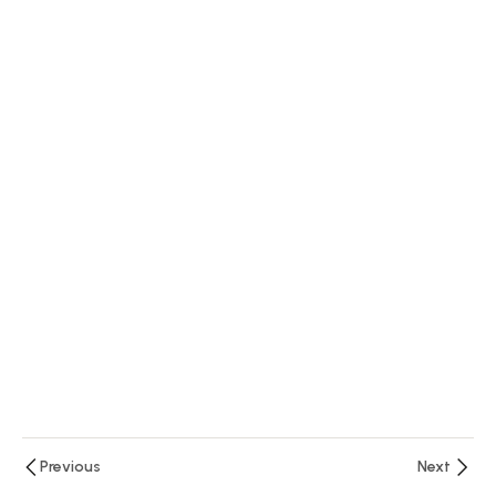
Colombiano
6
Módulo 3.
El
Ciudadano
Y El
Servidor
Público
15
Módulo
4.
Sector,
Entidad
Y
Gestión
Previous
Next
978-«MIPG»,