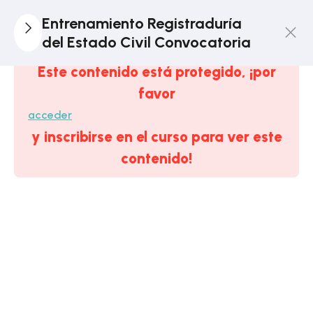
1
Tema
Entrenamiento Registraduría
DEMO:
del Estado Civil Convocatoria
Constitución
Este contenido está protegido, ¡por
Política De
favor
Colombia
acceder
1
y inscribirse en el curso para ver este
Módulo 1.
Estratégico:
contenido!
La
Registraduría
Del Estado
Civil
6
Módulo 2. El
Estado