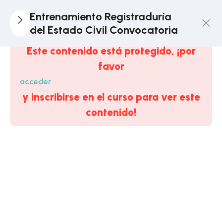
1
Tema
Entrenamiento Registraduría
DEMO:
del Estado Civil Convocatoria
Constitución
Este contenido está protegido, ¡por
Política De
favor
Colombia
acceder
1
y inscribirse en el curso para ver este
Módulo 1.
Estratégico:
contenido!
La
Registraduría
Del Estado
Civil
6
Módulo 2. El
Estado