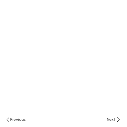
Colombiano
6
Módulo 3.
El
Ciudadano
Y El
Servidor
Público
15
Módulo
4.
Sector,
Entidad
Y
Gestión
Previous
Next
978-«MIPG»,