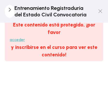
1
Tema
Entrenamiento Registraduría
DEMO:
del Estado Civil Convocatoria
Constitución
Este contenido está protegido, ¡por
Política De
favor
Colombia
acceder
1
y inscribirse en el curso para ver este
Módulo 1.
Estratégico:
contenido!
La
Registraduría
Del Estado
Civil
6
Módulo 2. El
Estado