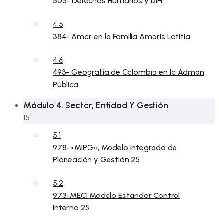
505- Derechos Humanos y DIH
4.5
384- Amor en la Familia Amoris Latitia
4.6
493- Geografía de Colombia en la Admon
Pública
Módulo 4. Sector, Entidad Y Gestión
15
5.1
978-«MIPG», Modelo Integrado de
Planeación y Gestión 25
5.2
973-MECI Modelo Estándar Control
Interno 25