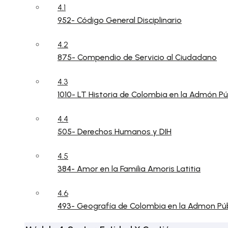
4.1
952- Código General Disciplinario
4.2
875- Compendio de Servicio al Ciudadano
4.3
1010- LT Historia de Colombia en la Admón Pú
4.4
505- Derechos Humanos y DIH
4.5
384- Amor en la Familia Amoris Latitia
4.6
493- Geografía de Colombia en la Admon Púb