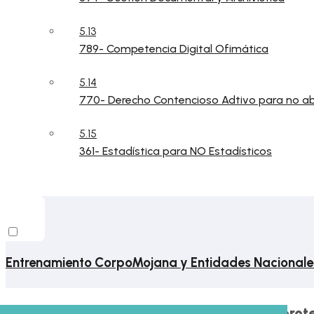
5.13
789- Competencia Digital Ofimática
5.14
770- Derecho Contencioso Adtivo para no 
5.15
361- Estadística para NO Estadísticos
Entrenamiento CorpoMojana y Entidades Nacionale
Este contenido está prot