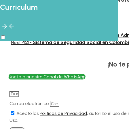
Curriculum
695- Economía Colombiana en la Ad
Prev
Previous
421- Sistema de Seguridad Social en Colomb
Next
¡No te
Únete a nuestro Canal de WhatsApp
Correo electrónico
Acepto las
Políticas de Privacidad
, autorizo el uso d
Uso.