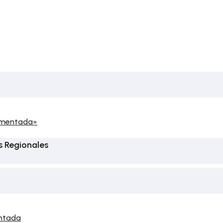
comentada»
s Regionales
entada