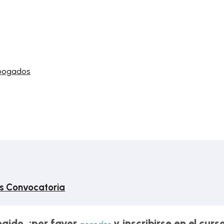
abogados
s Convocatoria
egido, ¡por favor
y inscribirse en el cur