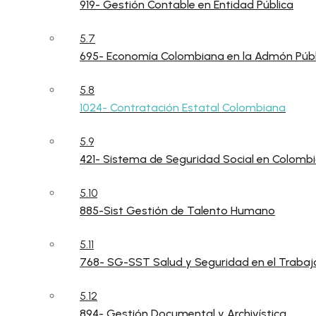
919- Gestión Contable en Entidad Pública
5.7
695- Economía Colombiana en la Admón Públ
5.8
1024- Contratación Estatal Colombiana
5.9
421- Sistema de Seguridad Social en Colomb
5.10
885-Sist Gestión de Talento Humano
5.11
768- SG-SST Salud y Seguridad en el Trabaj
5.12
894- Gestión Documental y Archivística