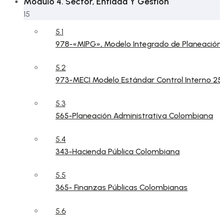
Módulo 4. Sector, Entidad Y Gestión
15
5.1
978-«MIPG», Modelo Integrado de Planeación
5.2
973-MECI Modelo Estándar Control Interno 2
5.3
565-Planeación Administrativa Colombiana
5.4
343-Hacienda Pública Colombiana
5.5
365- Finanzas Públicas Colombianas
5.6