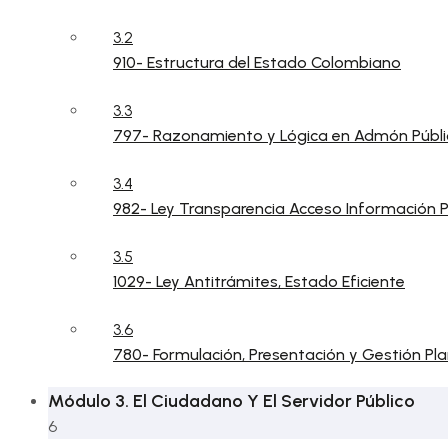
3.2
910- Estructura del Estado Colombiano
3.3
797- Razonamiento y Lógica en Admón Públi
3.4
982- Ley Transparencia Acceso Información P
3.5
1029- Ley Antitrámites, Estado Eficiente
3.6
780- Formulación, Presentación y Gestión Pla
Módulo 3. El Ciudadano Y El Servidor Público
6