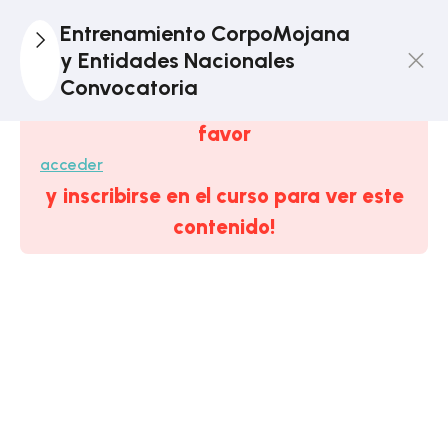
1
Tema
Entrenamiento CorpoMojana
DEMO:
y Entidades Nacionales
Constitución
Convocatoria
Este contenido está protegido, ¡por
Política De
favor
Colombia
acceder
1
y inscribirse en el curso para ver este
Módulo 1.
Estratégico:
contenido!
Corporaciones
Autónomas
Regionales
6
Módulo 2. El
Estado
Colombiano