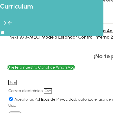
Curriculum
493- Geografía de Colombia en la A
Prev
Previous
973-MECI Modelo Estándar Control Interno 
Next
¡No te
Únete a nuestro Canal de WhatsApp
Correo electrónico
Acepto las
Políticas de Privacidad
, autorizo el uso d
Uso.