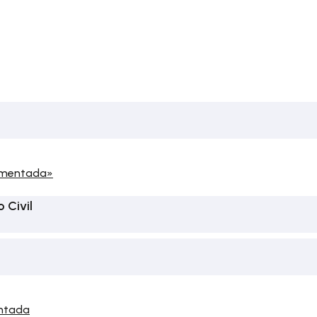
comentada»
 Civil
entada