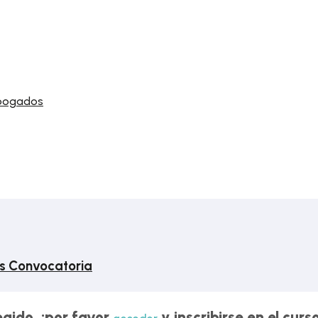
abogados
s Convocatoria
egido, ¡por favor
y inscribirse en el cur