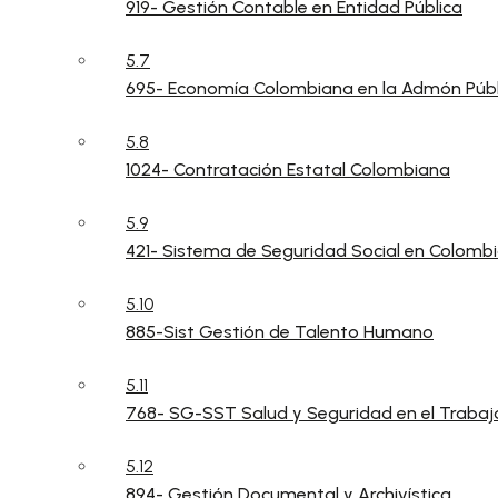
919- Gestión Contable en Entidad Pública
5.7
695- Economía Colombiana en la Admón Públ
5.8
1024- Contratación Estatal Colombiana
5.9
421- Sistema de Seguridad Social en Colomb
5.10
885-Sist Gestión de Talento Humano
5.11
768- SG-SST Salud y Seguridad en el Trabaj
5.12
894- Gestión Documental y Archivística