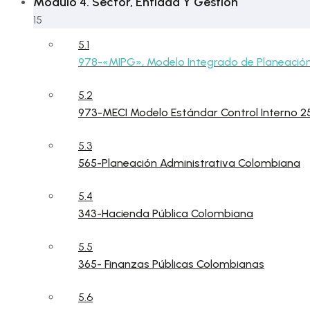
Módulo 4. Sector, Entidad Y Gestión
15
5.1
978-«MIPG», Modelo Integrado de Planeación
5.2
973-MECI Modelo Estándar Control Interno 2
5.3
565-Planeación Administrativa Colombiana
5.4
343-Hacienda Pública Colombiana
5.5
365- Finanzas Públicas Colombianas
5.6