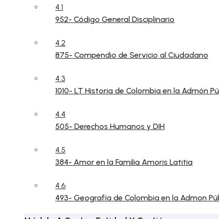
4.1
952- Código General Disciplinario
4.2
875- Compendio de Servicio al Ciudadano
4.3
1010- LT Historia de Colombia en la Admón Pú
4.4
505- Derechos Humanos y DIH
4.5
384- Amor en la Familia Amoris Latitia
4.6
493- Geografía de Colombia en la Admon Púb