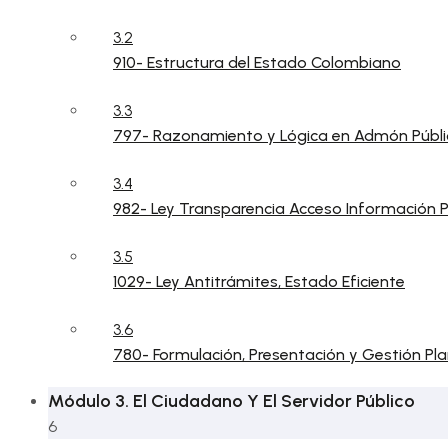
3.2
910- Estructura del Estado Colombiano
3.3
797- Razonamiento y Lógica en Admón Públi
3.4
982- Ley Transparencia Acceso Información P
3.5
1029- Ley Antitrámites, Estado Eficiente
3.6
780- Formulación, Presentación y Gestión Pla
Módulo 3. El Ciudadano Y El Servidor Público
6