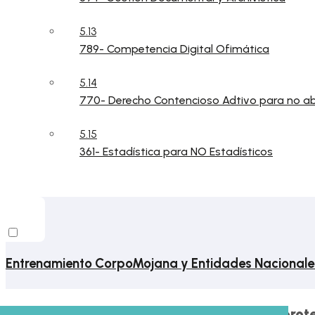
5.13
789- Competencia Digital Ofimática
5.14
770- Derecho Contencioso Adtivo para no 
5.15
361- Estadística para NO Estadísticos
Entrenamiento CorpoMojana y Entidades Nacionale
Este contenido está prot