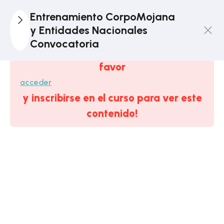
1
Tema
Entrenamiento CorpoMojana
DEMO:
y Entidades Nacionales
Constitución
Convocatoria
Este contenido está protegido, ¡por
Política De
favor
Colombia
acceder
1
y inscribirse en el curso para ver este
Módulo 1.
Estratégico:
contenido!
Corporaciones
Autónomas
Regionales
6
Módulo 2. El
Estado
Colombiano